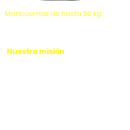
Mancuernas de hasta 50 kg
Nuestra misión
Sentirte bien desde dentro y verte bien
por fuera. Fortalecer tu cuerpo,
aumentar tu energía, vitalidad y mejorar
tu bienestar.
Es imprescindible tener un equilibrio
entre una mente y un cuerpo sano para
sentirse bien y en EnergymFit este es